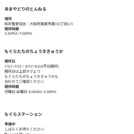
あまやどりのとんねる
場所
桜井聖愛協会：大阪府箕面市瀬川3丁目2-5
開所時間
5:45PM~7:00PM
もぐらたちのちょうききゅうか
開所日
7/21~7/31・8/17~8/25(平日開所)
開所日は上部タグより
もぐらたちのちょうききゅうかも
合わせてご確認ください
開所時間
月曜日-金曜日: 8:45AM–5:00PM
もぐらステーション
準備中
しばらくお待ちください